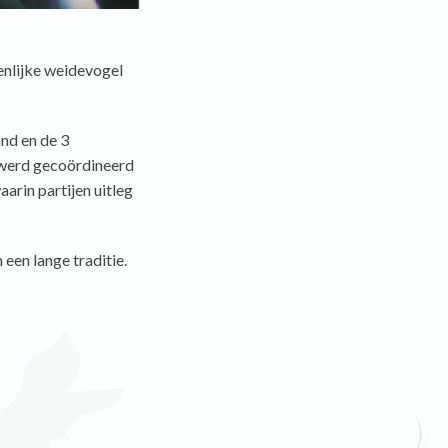
enlijke weidevogel
nd en de 3
 werd gecoördineerd
arin partijen uitleg
n een lange traditie.