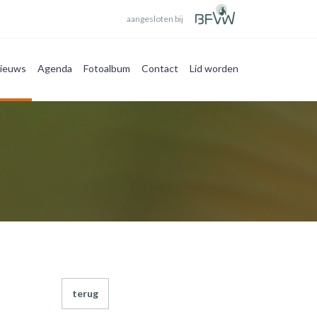
aangesloten bij
ieuws
Agenda
Fotoalbum
Contact
Lid worden
terug