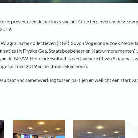
istorie presenteren de partners van het Olterterp overleg de gezam
n 2019.
VW, agrarische collectieven (KBF), Sovon Vogelonderzoek Nederla
nisaties (It Fryske Gea, Staatsbosbeheer en Natuurmonumenten)
van de BFVW. Het eindresultaat is een jaarbericht van 8 pagina's wa
ogelseizoen 2019 en de statistieken ervan.
resultaat van samenwerking tussen partijen en wellicht een start va